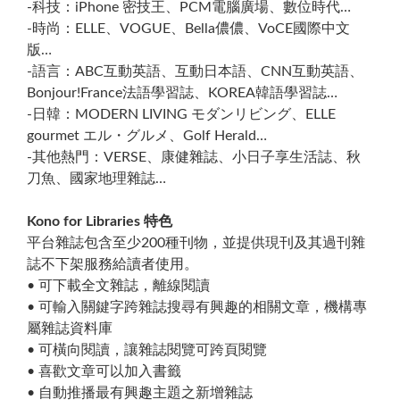
-科技：iPhone 密技王、PCM電腦廣場、數位時代…
-時尚：ELLE、VOGUE、Bella儂儂、VoCE國際中文
版…
-語言：ABC互動英語、互動日本語、CNN互動英語、
Bonjour!France法語學習誌、KOREA韓語學習誌…
-日韓：MODERN LIVING モダンリビング、ELLE
gourmet エル・グルメ、Golf Herald…
-其他熱門：VERSE、康健雜誌、小日子享生活誌、秋
刀魚、國家地理雜誌…
Kono for Libraries 特色
平台雜誌包含至少200種刊物，並提供現刊及其過刊雜
誌不下架服務給讀者使用。
• 可下載全文雜誌，離線閱讀
• 可輸入關鍵字跨雜誌搜尋有興趣的相關文章，機構專
屬雜誌資料庫
• 可橫向閱讀，讓雜誌閱覽可跨頁閱覽
• 喜歡文章可以加入書籤
• 自動推播最有興趣主題之新增雜誌