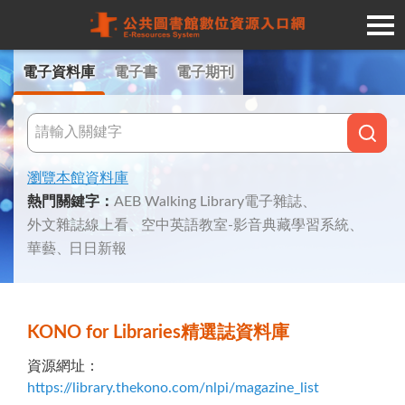
電子資料庫
電子書
電子期刊
瀏覽本館資料庫
熱門關鍵字
：
AEB Walking Library電子雜誌
外文雜誌線上看
空中英語教室-影音典藏學習系統
華藝
日日新報
KONO for Libraries精選誌資料庫
資源網址
：
https://library.thekono.com/nlpi/magazine_list