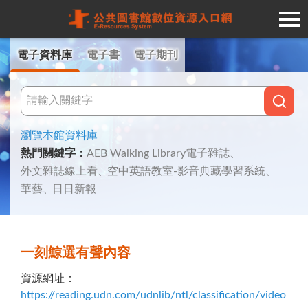
Navigated to 公共圖書館數位資源入口網
電子資料庫
電子書
電子期刊
瀏覽本館資料庫
熱門關鍵字
：
AEB Walking Library電子雜誌
外文雜誌線上看
空中英語教室-影音典藏學習系統
華藝
日日新報
一刻鯨選有聲內容
資源網址
：
https://reading.udn.com/udnlib/ntl/classification/video