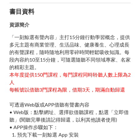
書目資料
資源簡介
「一刻鯨選有聲內容」主打
15
分鐘行動學習概念，提供
多元主題有商業管理、生活品味、健康養生、心理成長
的有聲課程，隨時隨地利用零碎時間輕鬆吸收知識。每
段內容約
10
至
15
分鐘，可隨選隨聽不同領域專家、名家
的精彩主題。
本年度提供
150
門課程，每門課程同時聆聽人數上限為
2
人
每帳號以借聽
3
門課程為限，借期3天，期滿自動歸還
可透過Web版或APP借聽有聲書內容
• Web版：點擊網址、選擇欲借聽課程，點選「立即借
聽」(閱聽完畢後請記得歸還，以利其他讀者使用)
• APP操作步驟如下：
1. 預先下載一刻鯨選 App 安裝